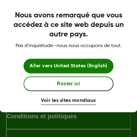
Nous avons remarqué que vous
Soutien technique relativement aux
accédez à ce site web depuis un
produits
autre pays.
Pour le dépannage de problèmes
techniques ou encore avec l'appli mobile
Pas d’inquiétude—nous nous occupons de tout.
de la SCG Dexcom, le récepteur ou le
capteur Dexcom.
Aller vers
United States (English)
Rester ici
À propos de Dexcom
Voir les sites mondiaux
Conditions et politiques