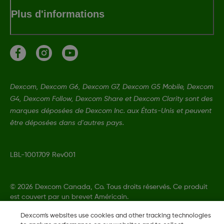
Plus d'informations
Dexcom, Dexcom G6, Dexcom G7, Dexcom G5 Mobile, Dexcom
G4, Dexcom Follow, Dexcom Share et Dexcom Clarity sont des
marques déposées de Dexcom Inc. aux États-Unis et peuvent
être déposées dans d'autres pays.
LBL-1001709 Rev001
©
2026 Dexcom Canada, Co. Tous droits réservés. Ce produit
est couvert par un brevet Américain.
Dexcom's websites use cookies and other tracking technologies