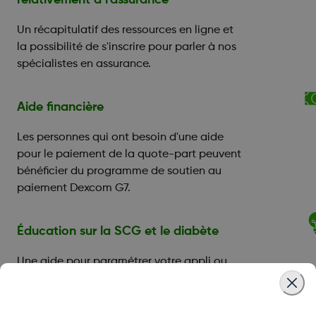
relativement à l'assurance
Un récapitulatif des ressources en ligne et
la possibilité de s'inscrire pour parler à nos
spécialistes en assurance.
Aide financière
Les personnes qui ont besoin d'une aide
pour le paiement de la quote-part peuvent
bénéficier du programme de soutien au
paiement Dexcom G7.
Éducation sur la SCG et le diabète
Une aide pour paramétrer votre appli ou
votre récepteur, et vous pouvez réserver
une session de formation avec un
éducateur certifié en diabète (CDE).