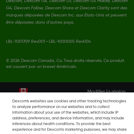
Dexcom, Dexcom G6, Dexcom G7, Dexcom G5 Mobile, Dexcom
G4, Dexcom Follow, Dexcom Share et Dexcom Clarity sont des
marques déposées de Dexcom Inc. aux États-Unis et peuvent
être déposées dans d'autres pays.
LBL-1001709 Rev001
•
LBL-1000005 Rev004
©
2026 Dexcom Canada, Co. Tous droits réservés. Ce produit
est couvert par un brevet Américain.
Modifier la région
CA
Dexcom's websites use cookies and other tracking technologies
to analyze performance on our websites and to collect
information about your use of the websites, which include IP
address, preferences, and device information, and may include
inferences about health conditions. To provide the best
experience and for Dexcom’s marketing purposes, we may share