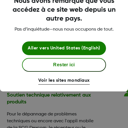
Nous avons remarqué que vous
Les personnes qui ont besoin d'une aide
accédez à ce site web depuis un
pour le paiement de la quote-part peuvent
autre pays.
bénéficier du programme de soutien au
paiement Dexcom G7.
Pas d’inquiétude—nous nous occupons de tout.
Éducation sur la SCG et le diabète
Aller vers
United States (English)
Une aide pour paramétrer votre appli ou
votre récepteur, et vous pouvez réserver
Rester ici
une session de formation avec un
éducateur certifié en diabète (CDE).
Voir les sites mondiaux
Soutien technique relativement aux
produits
Pour le dépannage de problèmes
techniques ou encore avec l'appli mobile