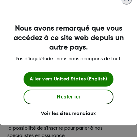
Contacter l’équipe de SOINS Dexcom
Nous avons remarqué que vous
accédez à ce site web depuis un
autre pays.
Pas d’inquiétude—nous nous occupons de tout.
Nos spécialistes sont là
pour vous aider.
Aller vers
United States (English)
Rester ici
Remboursement et soutien
relativement à l'assurance
Voir les sites mondiaux
Un récapitulatif des ressources en ligne et
la possibilité de s'inscrire pour parler à nos
spécialistes en assurance.