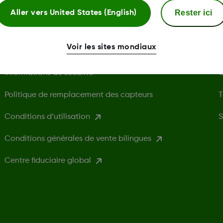
Rester ici
Aller vers
United States (English)
Politique de confidentialité
P
Voir les sites mondiaux
Politique en matière de cookies
D
Informations de sécurité
C
Politique de remplacement des capteurs
T
Conditions d’utilisation
S
Conditions générales de vente bilingues
Centre fiduciaire global