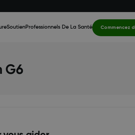
ure
Soutien
Professionnels De La Santé
Commencez dè
m G6