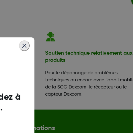
et le diabète
Soutien technique relativement aux
produits
 votre appli ou
pouvez réserver
Pour le dépannage de problèmes
n avec un
techniques ou encore avec l'appli mobil
bète (CDE).
de la SCG Dexcom, le récepteur ou le
capteur Dexcom.
dez à
.
Plus d'informations