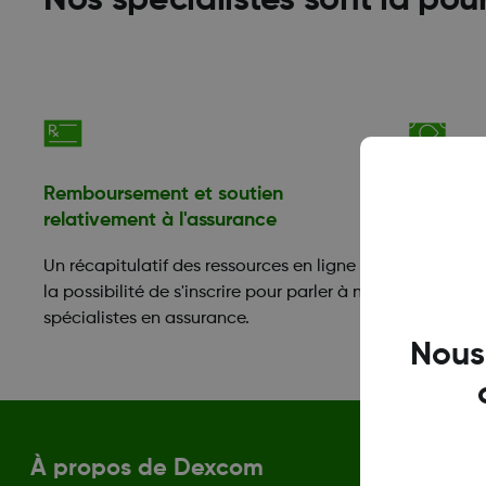
Nos spécialistes sont là pou
Remboursement et soutien
Aide fin
relativement à l'assurance
Les perso
Un récapitulatif des ressources en ligne et
pour le p
la possibilité de s'inscrire pour parler à nos
peuvent 
spécialistes en assurance.
soutien 
Nous
À propos de Dexcom