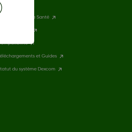
rofessionel de la Santé
excom Clarity
ompatibilité
éléchargements et Guides
tatut du système Dexcom