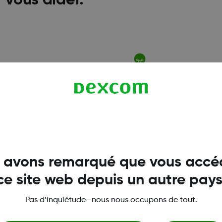
r vous aider.
ancière
Éducation sur la SCG 
nnes qui ont besoin d'une aide
Une aide pour paramétrer
aiement de la quote-part
votre récepteur, et vous 
bénéficier du programme de
une session de formatio
au paiement Dexcom G7.
éducateur certifié en dia
 avons remarqué que vous accé
ce site web depuis un autre pays
Pas d’inquiétude—nous nous occupons de tout.
Conditions et politiques