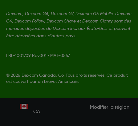
Dexcom, Dexcom G6, Dexcom G7, Dexcom G5 Mobile, Dexcom
G4, Dexcom Follow, Dexcom Share et Dexcom Clarity sont des
marques déposées de Dexcom Inc. aux États-Unis et peuvent
être déposées dans d'autres pays.
LBL-1001709 Rev001
•
MAT-0567
©
2026 Dexcom Canada, Co. Tous droits réservés. Ce produit
est couvert par un brevet Américain.
Modifier la région
CA