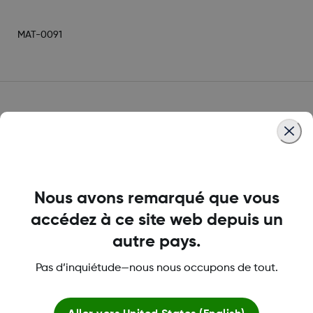
MAT-0091
Nos spécialistes sont là
pour vous aider.
Nous avons remarqué que vous
accédez à ce site web depuis un
Remboursement et soutien
relativement à l'assurance
autre pays.
Un récapitulatif des ressources en ligne et
Pas d’inquiétude—nous nous occupons de tout.
la possibilité de s'inscrire pour parler à nos
spécialistes en assurance.