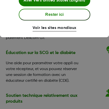
Aller vers
United States (English)
Aide financière
Rester ici
Les personnes qui ont besoin d'une aide
pour le paiement de la quote-part peuvent
Voir les sites mondiaux
bénéficier du programme de soutien au
paiement Dexcom G7.
Éducation sur la SCG et le diabète
Une aide pour paramétrer votre appli ou
votre récepteur, et vous pouvez réserver
une session de formation avec un
éducateur certifié en diabète (CDE).
Soutien technique relativement aux
produits