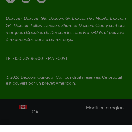
Dexcom, Dexcom G6, Dexcom G7, Dexcom G5 Mobile, Dexcom
G4, Dexcom Follow, Dexcom Share et Dexcom Clarity sont des
marques déposées de Dexcom Inc. aux États-Unis et peuvent
être déposées dans d'autres pays.
LBL-1001709 Rev001
•
MAT-0091
©
2026 Dexcom Canada, Co. Tous droits réservés. Ce produit
est couvert par un brevet Américain.
Modifier la région
CA