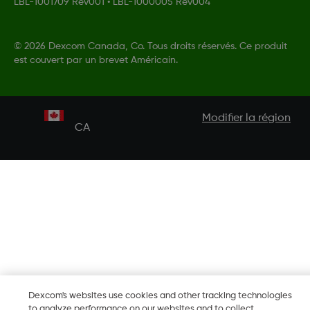
LBL-1001709 Rev001
•
LBL-1000005 Rev004
©
2026 Dexcom Canada, Co. Tous droits réservés. Ce produit
est couvert par un brevet Américain.
Modifier la région
CA
Dexcom's websites use cookies and other tracking technologies
to analyze performance on our websites and to collect