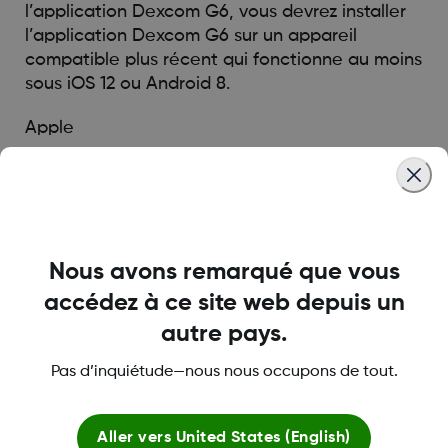
l’application Dexcom G6, vous devrez installer
l’application Dexcom G6 sur un appareil
compatible plus récent qui fonctionne au moins
sous iOS 12 ou Android 8.
Apple
iPhone 5s
iPhone 6
iPhone 6+
iPod 6e génération
Nous avons remarqué que vous
Android
accédez à ce site web depuis un
autre pays.
Samsung Galaxy S6
Pas d’inquiétude—nous nous occupons de tout.
Samsung Galaxy S6 Edge
Samsung Galaxy S7
Samsung Galaxy S7 Edge
Aller vers
United States (English)