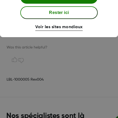
Samsung Galaxy Note 5
Samsung Galaxy J3 2017 (SM-J327)
Rester ici
Samsung Galaxy A5
Voir les sites mondiaux
LG G5
Was this article helpful?
LBL-1000005 Rev004
Nos spécialistes sont là