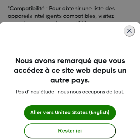
*Compatibilité : Pour obtenir une liste des
appareils intelligents compatibles, visitez
www.dexcom.com/compatibility
.
Was this article helpful?
Nous avons remarqué que vous
accédez à ce site web depuis un
autre pays.
LBL-1000005 Rev004
Pas d’inquiétude—nous nous occupons de tout.
Aller vers
United States (English)
Nos spécialistes sont là
pour vous aider.
Rester ici