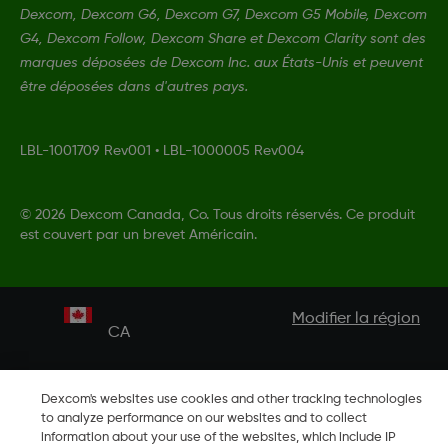
Dexcom, Dexcom G6, Dexcom G7, Dexcom G5 Mobile, Dexcom
G4, Dexcom Follow, Dexcom Share et Dexcom Clarity sont des
marques déposées de Dexcom Inc. aux États-Unis et peuvent
être déposées dans d'autres pays.
LBL-1001709 Rev001
•
LBL-1000005 Rev004
©
2026 Dexcom Canada, Co. Tous droits réservés. Ce produit
est couvert par un brevet Américain.
Modifier la région
CA
Dexcom's websites use cookies and other tracking technologies
to analyze performance on our websites and to collect
information about your use of the websites, which include IP