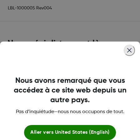
LBL-1000005 Rev004
Nos spécialistes sont là
pour vous aider.
Nous avons remarqué que vous
Remboursement et soutien
accédez à ce site web depuis un
relativement à l'assurance
autre pays.
Un récapitulatif des ressources en ligne et
la possibilité de s'inscrire pour parler à nos
Pas d’inquiétude—nous nous occupons de tout.
spécialistes en assurance.
Aller vers
United States (English)
Aide financière