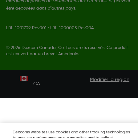
marques déposées de Dexcom Inc. aux États-Unis et peuvent
être déposées dans d'autres pays.
LBL-1001709 Rev001
•
LBL-1000005 Rev004
©
2026 Dexcom Canada, Co. Tous droits réservés. Ce produit
est couvert par un brevet Américain.
Modifier la région
CA
Dexcom's websites use cookies and other tracking technologies