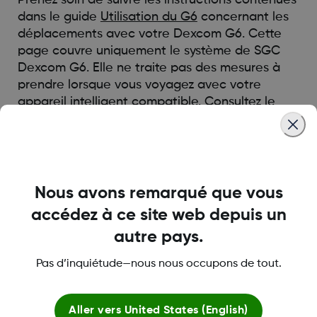
dans le guide
Utilisation du G6
concernant les
déplacements avec votre Dexcom G6. Cette
page couvre uniquement le système de SGC
Dexcom G6. Elle ne traite pas des mesures à
prendre lorsque vous voyagez avec votre
appareil intelligent compatible
. Consultez le
guide d’utilisation de votre appareil intelligent
en savoir plus concernant les mesures à
prendre lorsque vous voyagez.
Nous avons remarqué que vous
Was this article helpful?
accédez à ce site web depuis un
autre pays.
Pas d’inquiétude—nous nous occupons de tout.
LBL-1000005 Rev004
Aller vers
United States (English)