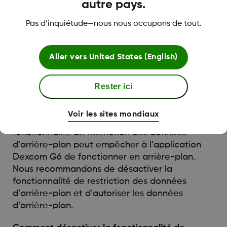
autre pays.
batterie?
Pas d’inquiétude—nous nous occupons de tout.
Dans Réglages, trouvez Dexcom G6 et
désactivez le paramètre Optimisation de la
batterie.
Aller vers
United States (English)
Restriction des données d’arrière-plan
Rester ici
La fonctionnalité de restriction des données
d’arrière-plan peut empêcher à l’application
Voir les sites mondiaux
Dexcom G6 de fonctionner en arrière-plan. La
fonctionnalité de restriction des données
d’arrière-plan peut empêcher à l’application
Dexcom G6 de fonctionner en arrière-plan.
Nous recommandons de désactiver la
fonctionnalité de restriction des données
d’arrière-plan et d’autoriser les données
d’arrière-plan.