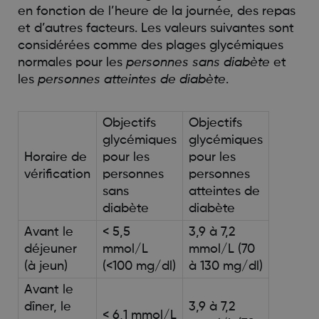
en fonction de l’heure de la journée, des repas
et d’autres facteurs. Les valeurs suivantes sont
considérées comme des plages glycémiques
normales pour les
personnes sans diabète
et
les
personnes atteintes de diabète
.
Objectifs
Objectifs
glycémiques
glycémiques
Horaire de
pour les
pour les
vérification
personnes
personnes
sans
atteintes de
diabète
diabète
Avant le
< 5,5
3,9 à 7,2
déjeuner
mmol/L
mmol/L (70
(à jeun)
(<100 mg/dl)
à 130 mg/dl)
Avant le
dîner, le
3,9 à 7,2
< 6,1 mmol/L