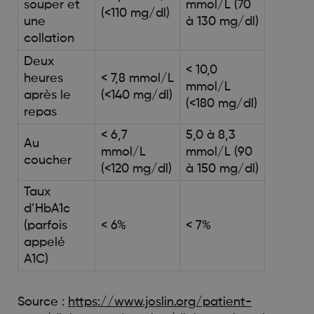
souper et
mmol/L (70
(<110 mg/dl)
une
à 130 mg/dl)
collation
Deux
< 10,0
heures
< 7,8 mmol/L
mmol/L
après le
(<140 mg/dl)
(<180 mg/dl)
repas
< 6,7
5,0 à 8,3
Au
mmol/L
mmol/L (90
coucher
(<120 mg/dl)
à 150 mg/dl)
Taux
d’HbA1c
(parfois
< 6%
< 7%
appelé
A1C)
Source :
https://www.joslin.org/patient-