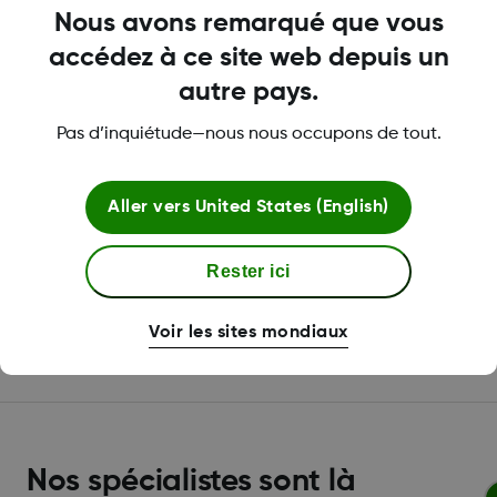
https://guidelines.diabetes.ca/ressourcesfrancais
Nous avons remarqué que vous
accédez à ce site web depuis un
* L’HbA1c est une représentation du contrôle de votre taux
de glucose moyen au cours des deux ou trois mois qui ont
autre pays.
précédé. Environ 50 % de ce taux correspond aux résultats
Pas d’inquiétude—nous nous occupons de tout.
des 30 derniers jours.
Aller vers
United States (English)
Was this article helpful?
Rester ici
Voir les sites mondiaux
LBL-1000005 Rev004
Nos spécialistes sont là