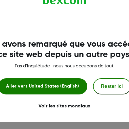
r vous aider.
 avons remarqué que vous accé
ce site web depuis un autre pays
Pas d’inquiétude—nous nous occupons de tout.
ancière
Éducation sur la SCG 
Rester ici
Aller vers
United States (English)
nnes qui ont besoin d'une aide
Une aide pour paramétrer
aiement de la quote-part
votre récepteur, et vous 
bénéficier du programme de
une session de formatio
Voir les sites mondiaux
au paiement Dexcom G7.
éducateur certifié en dia