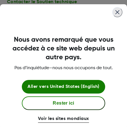
Contacter le Soutien technique
Nous avons remarqué que vous
accédez à ce site web depuis un
autre pays.
Pas d’inquiétude—nous nous occupons de tout.
Aller vers
United States (English)
Rester ici
Éducation sur la SCG et le diabète
Formation et soutien pour nouveaux utilisateurs
Voir les sites mondiaux
de la SCG Dexcom