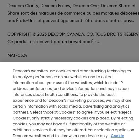
Dexcom Clarity, Dexcom Follow, Dexcom One, Dexcom Share et
Share sont des marques de commerce ou des marques déposée
aux États-Unis et peuvent également l’être dans d’autres pays.
COPYRIGHT © 2023 DEXCOM CANADA, CO. TOUS DROITS RÉSERV
Ce produit est couvert par un brevet aux É.-U.
MAT-0324
Dexcom's websites use cookies and other tracking technologies
to analyze performance on our websites and to collect
information about your use of the websites, which include IP
address, preferences, and device information, and may include
inferences about health conditions. To provide the best
experience and for Dexcom’s marketing purposes, we may share
certain information with social media, advertising and analytics
partners. Select “Accept Cookies” to agree. If you select “Reject
Cookies”, only strictly necessary cookies are placed. By rejecting
cookies, you may not have full functionality of the website or
additional services that may be offered. Your selection applies on
Dexcom websites and this browser and device only.
Cookie