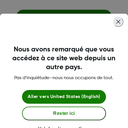
Téléchargez le guide de discussion
Nous avons remarqué que vous
accédez à ce site web depuis un
autre pays.
Procurez-vous une ordonnance
dès aujourd’hui pour votre
Pas d’inquiétude—nous nous occupons de tout.
enfant
Aller vers
United States (English)
Si vous ne pouvez pas consulter rapidement le
professionnel de la santé de votre enfant,
diverses solutions en télésanté au Canada
Rester ici
peuvent être en mesure de vous aider dès
aujourd’hui.