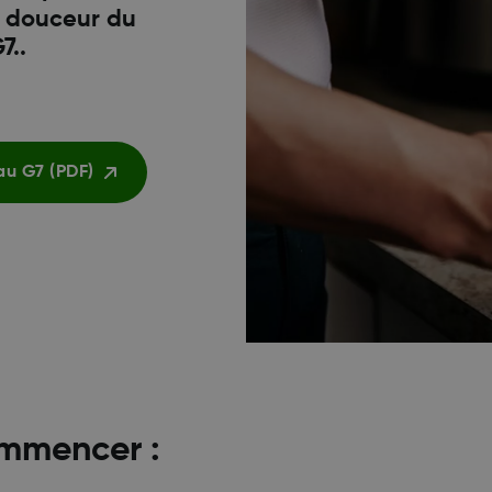
n douceur du
..
au G7 (PDF)
mmencer :