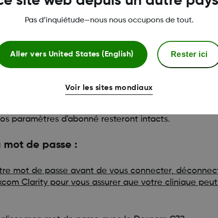
ce site web depuis un autre pays
Pas d’inquiétude—nous nous occupons de tout.
s :
Rester ici
Aller vers
United States (English)
 Clarity et de la fonctionnalité Share avec Dexcom Fol
Voir les sites mondiaux
 mêmes identifiants de connexion, la connexion à votre
os paramètres d'abonné resteront intacts.
u mot de passe :
 votre mot de passe avant de vous connecter, déconnec
xcom Clarity pour vous assurer que votre clinique peut 