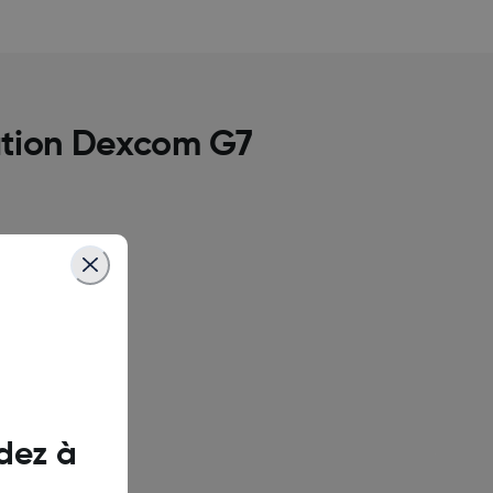
ation Dexcom G7
dez à