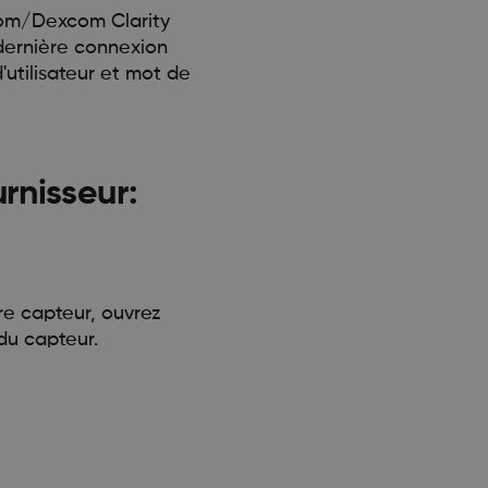
xcom/Dexcom Clarity
 dernière connexion
utilisateur et mot de
rnisseur:
tre capteur, ouvrez
 du capteur.