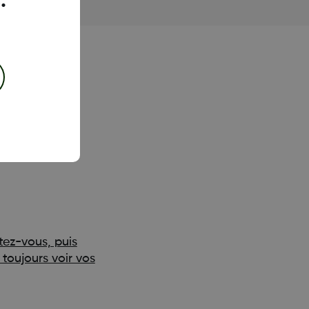
.
low :
 clinique dans
tez-vous, puis
toujours voir vos