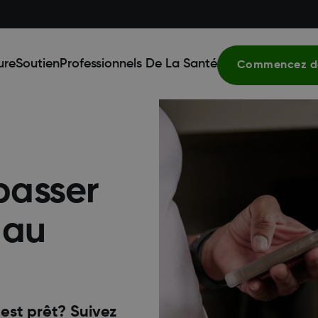
ure
Soutien
Professionnels De La Santé
Commencez dè
 passer
 au
est prêt? Suivez