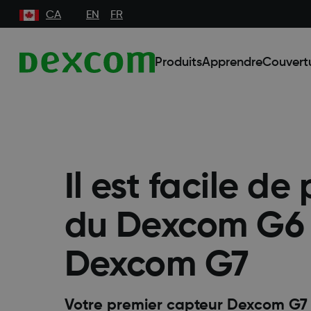
CA
EN
FR
Produits
Apprendre
Couvert
Il est facile de
du Dexcom G6
Dexcom G7
Votre premier capteur Dexcom G7 