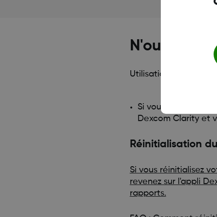
N'oubliez pa
Utilisation de Dexcom
Si vous utilisez les
Dexcom Clarity et v
Réinitialisation d
Si vous réinitialisez
revenez sur l'appli De
rapports.