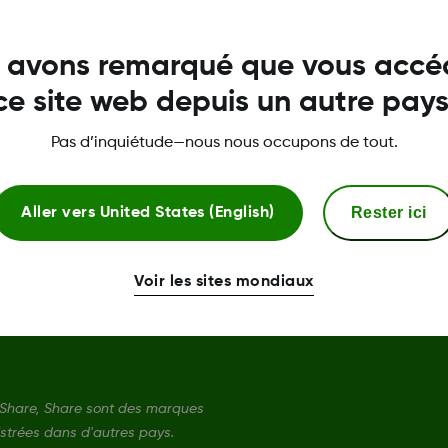
Politique de confidentialité
 avons remarqué que vous accé
Informations sur la sécurité
ce site web depuis un autre pays
Conditions d'utilisation
Pas d’inquiétude—nous nous occupons de tout.
Déclaration de conformité
Rester ici
Aller vers
United States (English)
Conformité réglementaire et 
Politique de remplacement de
Voir les sites mondiaux
Share, Share sont des marques
strées dans d'autres pays.