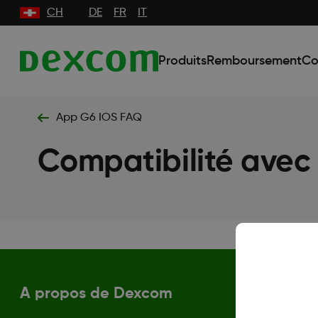
CH
DE
FR
IT
Produits
Remboursement
Co
App G6 IOS FAQ
Compatibilité avec
A propos de Dexcom