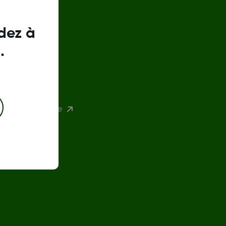
dez à
.
environnementale
s capteurs