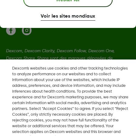
Conditions d'utilisation et politiques
Voir les sites mondiaux
Dexcom, Dexcom Clarity, Dexcom Follow, Dexcom One,
Dexcom Share, Share sont des marques déposées de
Dexcom, Inc. aux États-Unis et peuvent être enregistrées dans
Dexcom's websites use cookies and other tracking technologies
d'autres pays.
to analyze performance on our websites and to collect
information about your use of the websites, which include IP
address, preferences, and device information, and may include
inferences about health conditions. To provide the best
LBL013584 Rev002
experience and for Dexcom’s marketing purposes, we may share
certain information with social media, advertising and analytics
partners. Select “Accept Cookies” to agree. If you select “Reject
©
2026 Dexcom, Inc. Tous droits réservés.
Cookies”, only strictly necessary cookies are placed. By
rejecting cookies, you may not have full functionality of the
website or additional services that may be offered. Your
selection applies on Dexcom websites and this browser and