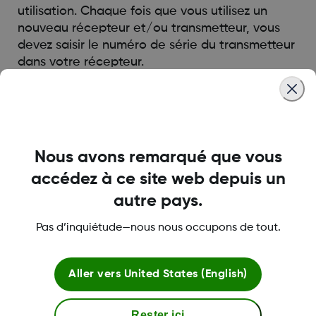
utilisation. Chaque fois que vous utilisez un
nouveau récepteur et/ou transmetteur, vous
devez saisir le numéro de série du transmetteur
dans votre récepteur.
Was this article helpful?
Nous avons remarqué que vous
accédez à ce site web depuis un
autre pays.
LBL013584 Rev002
Pas d’inquiétude—nous nous occupons de tout.
A propos de Dexcom
Aller vers
United States (English)
Rester ici