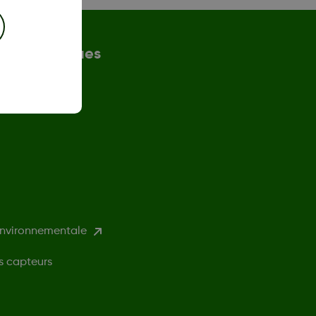
n et politiques
environnementale
s capteurs