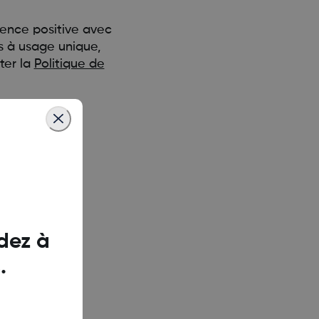
ience positive avec
s à usage unique,
ter la
Politique de
dez à
.