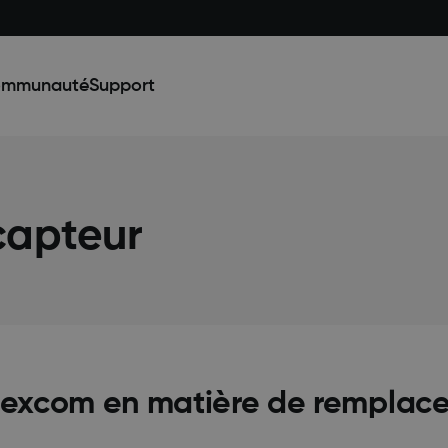
mmunauté
Support
capteur
e Dexcom en matière de remplac