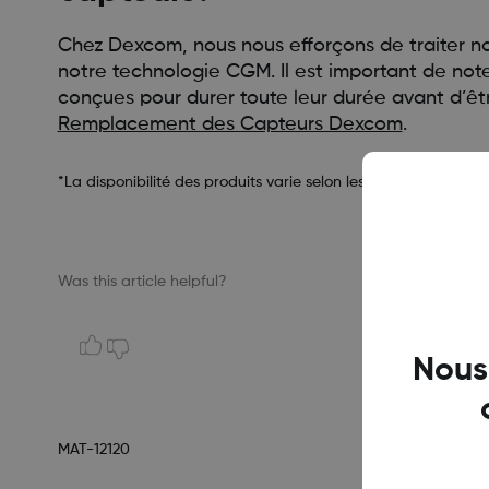
Chez Dexcom, nous nous efforçons de traiter no
notre technologie CGM. Il est important de not
conçues pour durer toute leur durée avant d’être
Remplacement des Capteurs Dexcom
.
*La disponibilité des produits varie selon les pays
Was this article helpful?
Nous
MAT-12120