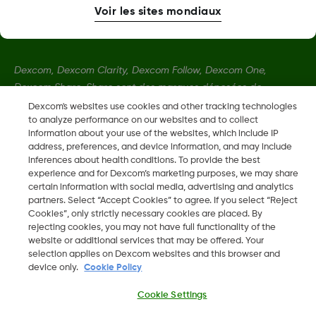
Voir les sites mondiaux
Dexcom, Dexcom Clarity, Dexcom Follow, Dexcom One,
Dexcom Share, Share sont des marques déposées de
Dexcom, Inc. aux États-Unis et peuvent être enregistrées dans
Dexcom's websites use cookies and other tracking technologies
to analyze performance on our websites and to collect
d'autres pays.
information about your use of the websites, which include IP
address, preferences, and device information, and may include
inferences about health conditions. To provide the best
LBL-1000444 Rev001
experience and for Dexcom’s marketing purposes, we may share
certain information with social media, advertising and analytics
partners. Select “Accept Cookies” to agree. If you select “Reject
©
2026 Dexcom, Inc. Tous droits réservés.
Cookies”, only strictly necessary cookies are placed. By
rejecting cookies, you may not have full functionality of the
website or additional services that may be offered. Your
selection applies on Dexcom websites and this browser and
device only.
Cookie Policy
Changer de région
CH
Cookie Settings