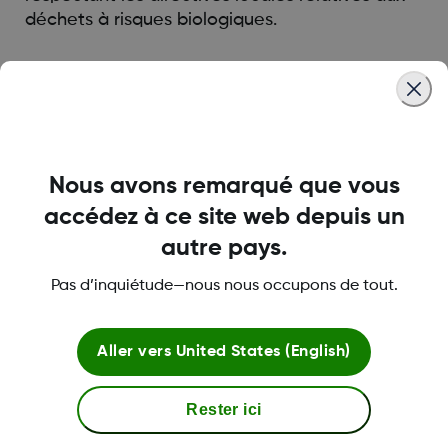
déchets à risques biologiques.
Was this article helpful?
Nous avons remarqué que vous
accédez à ce site web depuis un
LBL-1000444 Rev001
autre pays.
Pas d’inquiétude—nous nous occupons de tout.
A propos de Dexcom
Aller vers
United States (English)
Conditions d'utilisation et politiques
Rester ici