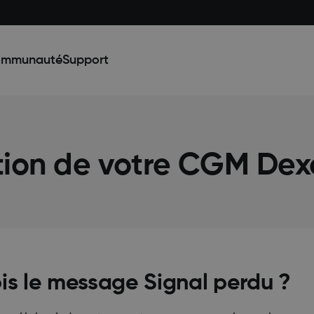
mmunauté
Support
tion de votre CGM De
ois le message Signal perdu ?