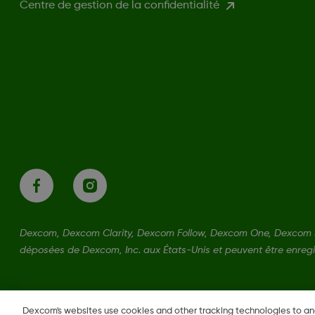
Centre de gestion de la confidentialité
Dexcom, Dexcom Clarity, Dexcom Follow, Dexcom One, Dexcom 
déposées de Dexcom, Inc. aux États-Unis et peuvent être enregi
LBL-1000444 Rev001
Dexcom's websites use cookies and other tracking technologies to a