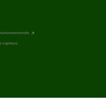
environnementale
s capteurs
©
2026 Dexcom, Inc. Tous droits réservés.