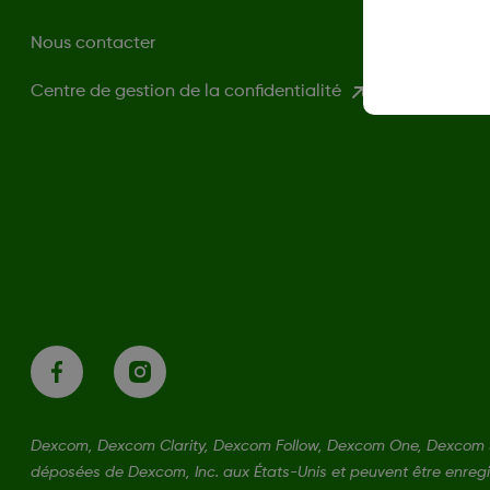
Nous contacter
Centre de gestion de la confidentialité
Dexcom, Dexcom Clarity, Dexcom Follow, Dexcom One, Dexcom 
déposées de Dexcom, Inc. aux États-Unis et peuvent être enregi