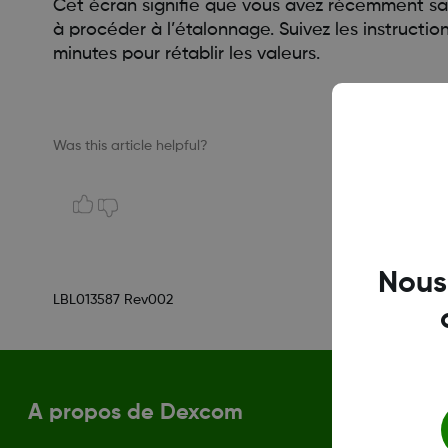
Cet écran signifie que vous avez récemment sai
à procéder à l’étalonnage. Suivez les instructio
minutes pour rétablir les valeurs.
Was this article helpful?
Nous
LBL013587 Rev002
A propos de Dexcom