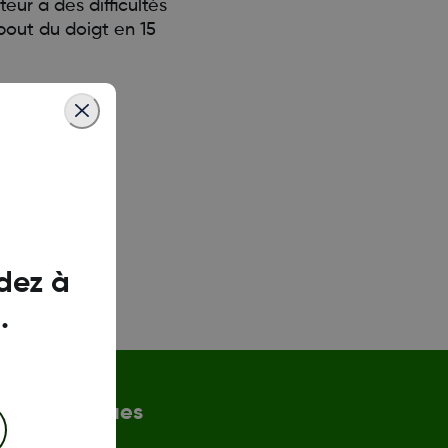
ur a des difficultés
bout du doigt en 15
dez à
.
n et politiques