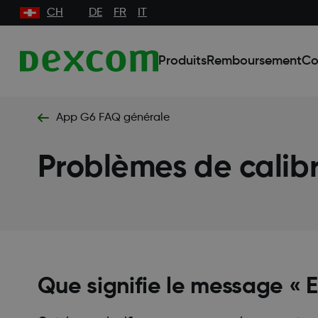
CH
DE
FR
IT
Produits
Remboursement
Co
App G6 FAQ générale
Problèmes de calibr
Que signifie le message « 