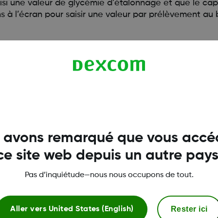
si une valeur de glycémie d’étalonnage et que le capte
ns à l’écran pour saisir une valeur par prélèvement au 
 avons remarqué que vous accé
ce site web depuis un autre pays
Pas d’inquiétude—nous nous occupons de tout.
Conditions d'utilisatio
Rester ici
Aller vers
United States (English)