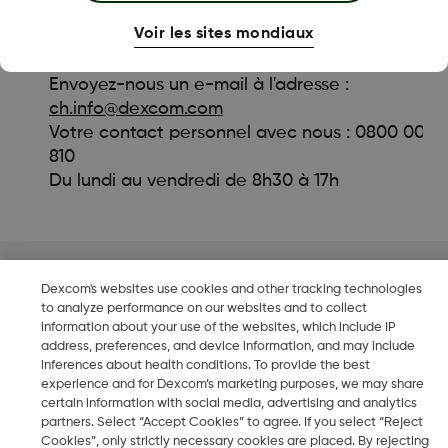
adressez-vous à notre service client.
Voir les sites mondiaux
Service client
Envoyez-nous un e-mail à l'adresse :
ch.info@dexcom.com
Votre contact personnel avec nous : 0800 002
810
Du lundi au vendredi de 8h30 à 17h
Dexcom, Dexcom Clarity, Dexcom Follow, Dexcom One et Dexco
Dexcom's websites use cookies and other tracking technologies
Share, Share sont des marques commerciales déposées de Dexc
to analyze performance on our websites and to collect
Inc. aux États-Unis et peuvent potentiellement être également
information about your use of the websites, which include IP
address, preferences, and device information, and may include
déposées dans d'autres pays.
inferences about health conditions. To provide the best
COPYRIGHT © 2023 DEXCOM INC. TOUS DROITS RÉSERVÉS.
experience and for Dexcom’s marketing purposes, we may share
certain information with social media, advertising and analytics
MAT-1332-REV001
partners. Select “Accept Cookies” to agree. If you select “Reject
Cookies”, only strictly necessary cookies are placed. By rejecting