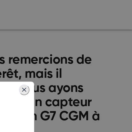
s remercions de
rêt, mais il
ue nous ayons
édié un capteur
Dexcom G7 CGM à
esse.