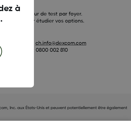
dez à
té à un capteur de test par foyer.
.
re équipe pour étudier vos options.
l à l'adresse :
ch.info@dexcom.com
el avec nous : 0800 002 810
de 8h30 à 17h
, Inc. aux États-Unis et peuvent potentiellement être également