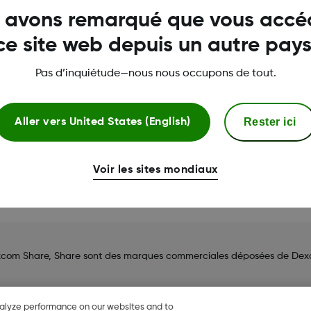
 avons remarqué que vous accé
Ce programme est limi
ce site web depuis un autre pays
Veuillez contacter not
Pas d’inquiétude—nous nous occupons de tout.
Service client
Envoyez-nous un e-mai
Votre contact personn
Rester ici
Aller vers
United States (English)
Du lundi au vendredi 
Voir les sites mondiaux
om Share, Share sont des marques commerciales déposées de Dexcom
nalyze performance on our websites and to