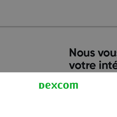
Nous vou
votre inté
semble q
déjà exp
de test 
cette adr