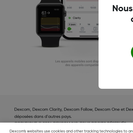
Nous
Dexcom, Dexcom Clarity, Dexcom Follow, Dexcom One et Dexc
déposées dans d'autres pays.
COPYRIGHT © 2024 DEXCOM INC. TOUS DROITS RÉSERVÉS.
Dexcom's websites use cookies and other tracking technologies to a