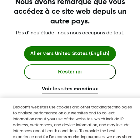
Nous avons remarqué que vous
accédez à ce site web depuis un
autre pays.
ACTIVATION DEXCOM G6
Pas d’inquiétude—nous nous occupons de tout.
Félicitations! Votre Dexcom G6
est activé.
Aller vers
United States (English)
Rester ici
DÉMARREZ VOTRE EXPÉRIENCE DE 10 JOURS
Voir les sites mondiaux
Dexcom's websites use cookies and other tracking technologies
to analyze performance on our websites and to collect
Dexcom, Dexcom Clarity, Dexcom Follow, Dexcom One et Dexco
information about your use of the websites, which include IP
Share, Share sont des marques commerciales déposées de Dexc
address, preferences, and device information, and may include
Inc. aux États-Unis et peuvent potentiellement être également
inferences about health conditions. To provide the best
déposées dans d'autres pays.
experience and for Dexcom’s marketing purposes, we may share