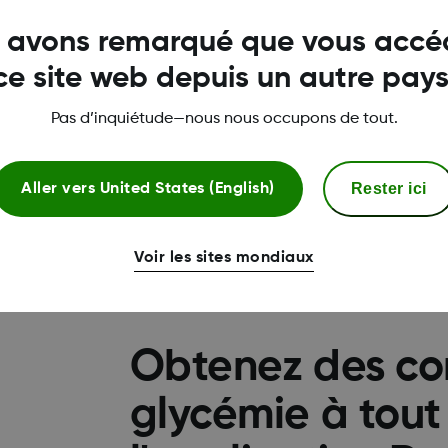
s
 avons remarqué que vous accé
ce site web depuis un autre pays
y est un rapport glycémique
Pas d’inquiétude—nous nous occupons de tout.
 l’International Diabetes Center (IDC).
 charge de votre diabète, et doit être
comprendre vos schémas glycémiques.
Rester ici
Aller vers
United States (English)
Voir les sites mondiaux
Obtenez des con
glycémie à tou