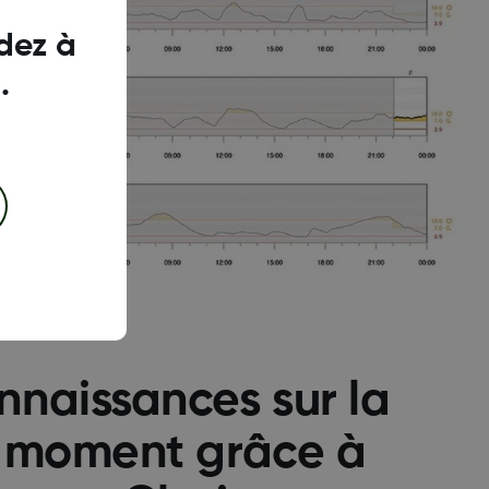
dez à
.
naissances sur la
t moment grâce à