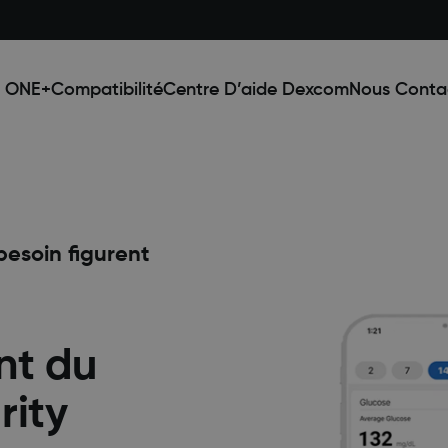
 ONE+
Compatibilité
Centre D’aide Dexcom
Nous Conta
besoin figurent
nt du
rity