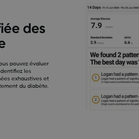
iée des
e
vous pouvez évaluer
dentifiez les
nées exhaustives et
itement du diabète.