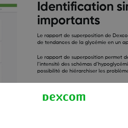
Identification 
importants
Le rapport de superposition de Dexc
de tendances de la glycémie en un a
Le rapport de superposition permet de
l’intensité des schémas d’hypoglycémi
possibilité de hiérarchiser les problè
Dexcom Clarity vous fournit des rense
solutions de traitement potentielles 
professionnels de santé.