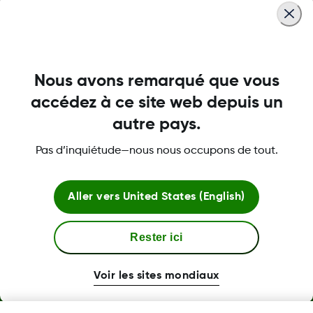
Remarque : les utilisateurs de l’établissement de soins
doivent avoir des privilèges d’administrateur pour
pouvoir installer le logiciel sur leurs ordinateurs.
Nous avons remarqué que vous
Lire plus
accédez à ce site web depuis un
autre pays.
Pas d’inquiétude—nous nous occupons de tout.
Termes et politiques
Aller vers
United States (English)
Plus d'informations
Rester ici
Voir les sites mondiaux