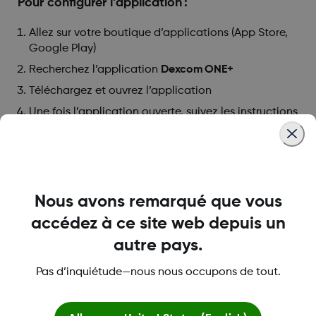
Pour configurer l’application :
Allez sur votre boutique d’applications (App Store,
Google Play)
Recherchez l’application
Dexcom ONE+
Téléchargez et ouvrez l’application
Une fois l’application ouverte, suivez les instructions
qui s’affichent à l’écran.
Was this article helpful?
Nous avons remarqué que vous
accédez à ce site web depuis un
autre pays.
LBL-1005616 Rev001
Pas d’inquiétude—nous nous occupons de tout.