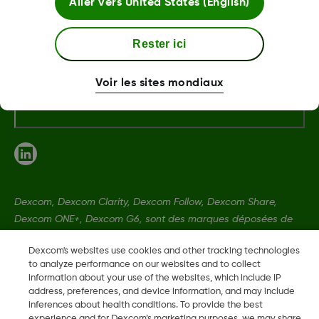
Aller vers
United States (English)
Termes et politiques
Rester ici
Voir les sites mondiaux
Plus d'informations
Dexcom, Dexcom Clarity, Dexcom Follow, Dexcom Share,
Dexcom ONE+, Dexcom G6, sont des marques déposées de
Dexcom, Inc. aux États-Unis et peuvent être enregistrées dans
Dexcom's websites use cookies and other tracking technologies
d'autres pays.
to analyze performance on our websites and to collect
information about your use of the websites, which include IP
address, preferences, and device information, and may include
LBL-1005616 Rev001
inferences about health conditions. To provide the best
experience and for Dexcom’s marketing purposes, we may share