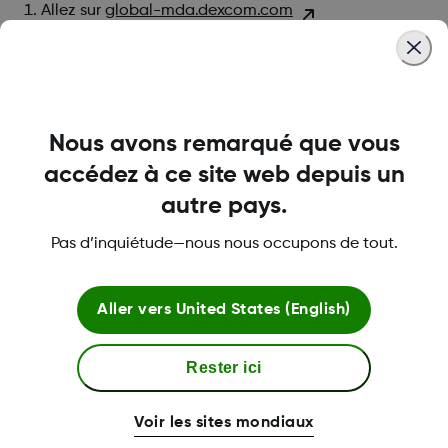
Allez sur
global-mda.dexcom.com
Sélectionnez
Créer un compte.
Il vous sera demandé de fournir une adresse
électronique valide et des informations
personnelles
Nous avons remarqué que vous
Pour vous déconnecter de Dexcom Clarity,
accédez à ce site web depuis un
cliquez sur Déconnexion situé sous le nom de
votre compte en haut à droite de la page.
autre pays.
Pas d’inquiétude—nous nous occupons de tout.
Après vous être enregistré, vous pourrez
renseigner des informations supplémentaires,
telles que le nom de votre médecin.
Aller vers
United States (English)
Rester ici
Was this article helpful?
Voir les sites mondiaux