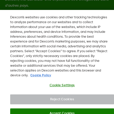
d'autres pays.
Dexcom's websites use cookies and other tracking technologies
LBL-1005163
to analyze performance on our websites and to collect
information about your use of the websites, which include IP
address, preferences, and device information, and may include
inferences about health conditions. To provide the best
©
2026 Dexcom, Inc. Tous droits réservés.
experience and for Dexcom’s marketing purposes, we may share
certain information with social media, advertising and analytics
partners. Select “Accept Cookies” to agree. If you select “Reject
Cookies”, only strictly necessary cookies are placed. By
Changer de région
rejecting cookies, you may not have full functionality of the
FR
website or additional services that may be offered. Your
selection applies on Dexcom websites and this browser and
device only.
Cookie Policy
Cookie Settings
Reject Cookies
Accept Cookies