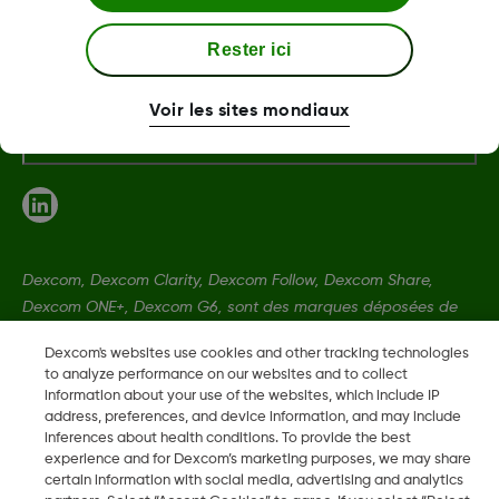
Termes et politiques
Rester ici
Voir les sites mondiaux
Plus d'informations
Dexcom, Dexcom Clarity, Dexcom Follow, Dexcom Share,
Dexcom ONE+, Dexcom G6, sont des marques déposées de
Dexcom, Inc. aux États-Unis et peuvent être enregistrées dans
Dexcom's websites use cookies and other tracking technologies
d'autres pays.
to analyze performance on our websites and to collect
information about your use of the websites, which include IP
address, preferences, and device information, and may include
LBL013587 Rev003
inferences about health conditions. To provide the best
experience and for Dexcom’s marketing purposes, we may share
certain information with social media, advertising and analytics