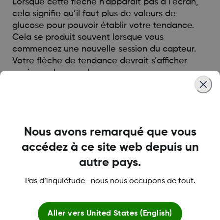
Lorsque cette flèche n’apparait pas à l’écran,
cela signifie qu’il faut plus de valeurs de
glucose pour pouvoir établir votre tendance.
Cela se produit souvent lorsque vous
commencez une nouvelle session du capteur.
Votre flèche de tendance devrait s’afficher
après quelques valeurs.
Was this article helpful?
Nous avons remarqué que vous
accédez à ce site web depuis un
autre pays.
LBL013587 Rev003
Pas d’inquiétude—nous nous occupons de tout.
Aller vers
United States (English)