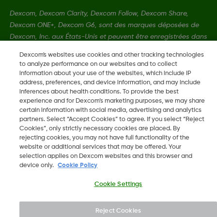
Dexcom, Dexcom Clarity, Dexcom Follow, Dexcom Share,
Dexcom ONE+, Dexcom G6, sont des marques déposées de
Dexcom, Inc. aux États-Unis et peuvent être enregistrées dans
d'autres pays.
Dexcom's websites use cookies and other tracking technologies
to analyze performance on our websites and to collect
information about your use of the websites, which include IP
LBL-1000005 Rev004
address, preferences, and device information, and may include
inferences about health conditions. To provide the best
experience and for Dexcom’s marketing purposes, we may share
©
2026 Dexcom, Inc. Tous droits réservés.
certain information with social media, advertising and analytics
partners. Select “Accept Cookies” to agree. If you select “Reject
Cookies”, only strictly necessary cookies are placed. By
rejecting cookies, you may not have full functionality of the
website or additional services that may be offered. Your
Changer de région
selection applies on Dexcom websites and this browser and
FR
device only.
Cookie Policy
Cookie Settings
Reject Cookies