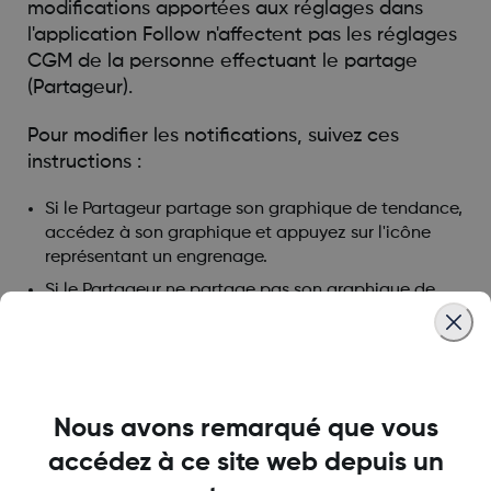
modifications apportées aux réglages dans
l'application Follow n'affectent pas les réglages
CGM de la personne effectuant le partage
(Partageur).
Pour modifier les notifications, suivez ces
instructions :
Si le Partageur partage son graphique de tendance,
accédez à son graphique et appuyez sur l'icône
représentant un engrenage.
Si le Partageur ne partage pas son graphique de
tendance, appuyez sur la vue de la liste et effectuez
les modifications.
Le Partageur décide si vous pouvez examiner
son graphique de tendance.
Nous avons remarqué que vous
accédez à ce site web depuis un
Was this article helpful?