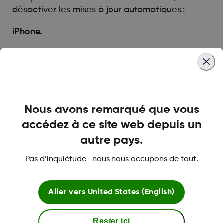
désactiver les mises à jour automatiques :
iPhone.
Allez dans « Réglages ».
Appuyez sur « Général ».
Appuyez sur « Mise à jour logicielle ».
Désactivez les MÀJ automatiques.
Nous avons remarqué que vous
accédez à ce site web depuis un
Android.
autre pays.
Appuyez sur « Paramètres ».
Pas d’inquiétude—nous nous occupons de tout.
Appuyez sur « Mise à jour logicielle ».
Appuyez sur la roue dentée.
Appuyer sur « Téléchargement automatique et
Aller vers
United States (English)
installation ».
Appuyer sur « Ne pas autoriser ».
Rester ici