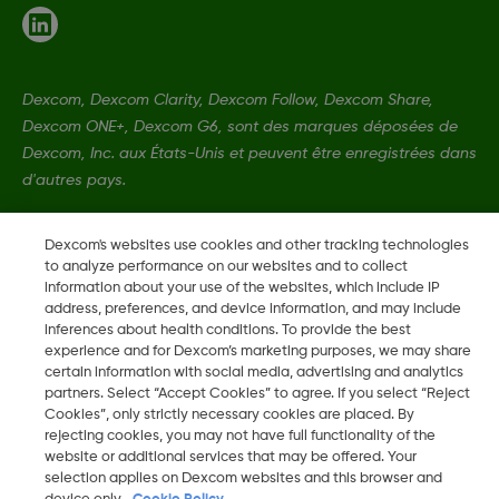
Dexcom, Dexcom Clarity, Dexcom Follow, Dexcom Share,
Dexcom ONE+, Dexcom G6, sont des marques déposées de
Dexcom, Inc. aux États-Unis et peuvent être enregistrées dans
d'autres pays.
Dexcom's websites use cookies and other tracking technologies
LBL-1005616 Rev001
to analyze performance on our websites and to collect
information about your use of the websites, which include IP
address, preferences, and device information, and may include
©
2026 Dexcom, Inc. Tous droits réservés.
inferences about health conditions. To provide the best
experience and for Dexcom’s marketing purposes, we may share
certain information with social media, advertising and analytics
partners. Select “Accept Cookies” to agree. If you select “Reject
Changer de région
Cookies”, only strictly necessary cookies are placed. By
FR
rejecting cookies, you may not have full functionality of the
website or additional services that may be offered. Your
selection applies on Dexcom websites and this browser and