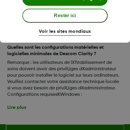
Rester ici
Logiciels et applications
compatibles
Voir les sites mondiaux
Quelles sont les configurations matérielles et
logicielles minimales de Dexcom Clarity ?
Remarque : les utilisateurs de lХЋtablissement de
soins doivent avoir des privilЏges dХadministrateur
pour pouvoir installer le logiciel sur leurs ordinateurs.
Veuillez contacter votre assistance technique locale
si vous avez besoin de privilЏges dХadministrateur.
Configurations requisesКWindows :
Lire plus