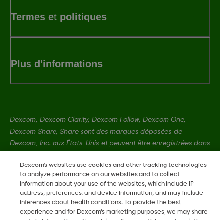
Termes et politiques
Plus d'informations
Dexcom, Dexcom Clarity, Dexcom Follow, Dexcom One,
Dexcom Share, Share sont des marques déposées de
Dexcom, Inc. aux États-Unis et peuvent être enregistrées dans
d'autres pays.
Dexcom's websites use cookies and other tracking technologies
to analyze performance on our websites and to collect
information about your use of the websites, which include IP
address, preferences, and device information, and may include
©
2026 Dexcom, Inc. Tous droits réservés.
inferences about health conditions. To provide the best
experience and for Dexcom’s marketing purposes, we may share