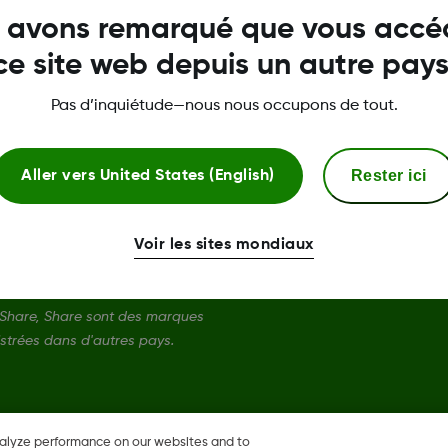
 avons remarqué que vous accé
Compatibilité
ce site web depuis un autre pays
Téléchargements et Guides
Pas d’inquiétude—nous nous occupons de tout.
Rester ici
Aller vers
United States (English)
Voir les sites mondiaux
Share, Share sont des marques
strées dans d'autres pays.
nalyze performance on our websites and to