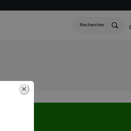
Rechercher