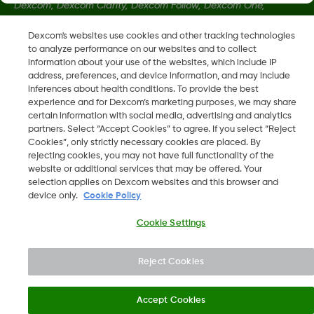
Dexcom, Dexcom Clarity, Dexcom Follow, Dexcom One,
Dexcom Share, Share sont des marques déposées de
Dexcom's websites use cookies and other tracking technologies
Dexcom, Inc. aux États-Unis et peuvent être enregistrées dans
to analyze performance on our websites and to collect
d'autres pays.
information about your use of the websites, which include IP
address, preferences, and device information, and may include
inferences about health conditions. To provide the best
LBL016698 Rev001
experience and for Dexcom’s marketing purposes, we may share
certain information with social media, advertising and analytics
partners. Select “Accept Cookies” to agree. If you select “Reject
Cookies”, only strictly necessary cookies are placed. By
©
2026 Dexcom, Inc. Tous droits réservés.
rejecting cookies, you may not have full functionality of the
website or additional services that may be offered. Your
selection applies on Dexcom websites and this browser and
device only.
Cookie Policy
Changer de région
LU
Cookie Settings
Reject Cookies
Accept Cookies