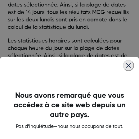
dates sélectionnée. Ainsi, si la plage de dates
est de 14 jours, tous les résultats MCG recueillis
sur les deux lundis sont pris en compte dans le
calcul de la statistique du lundi.
Les statistiques horaires sont calculées pour
chaque heure du jour sur la plage de dates
sélectionnée. Ainsi, si la plage de dates est de
sept jours, tous les résultats MCG recueillis pour
chaque heure des sept jours sont pris en
compte dans le calcul de la statistique
correspondante.
Nous avons remarqué que vous
accédez à ce site web depuis un
Was this article helpful?
autre pays.
Pas d’inquiétude—nous nous occupons de tout.