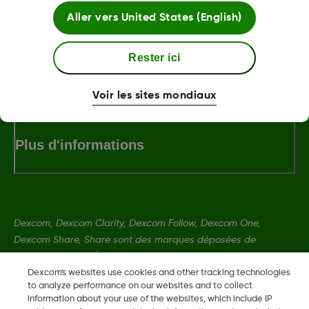
Aller vers
United States (English)
LBL014350 Rev 004
Rester ici
Termes et politiques
Voir les sites mondiaux
Plus d'informations
Dexcom, Dexcom Clarity, Dexcom Follow, Dexcom One,
Dexcom Share, Share sont des marques déposées de
Dexcom, Inc. aux États-Unis et peuvent être enregistrées dans
d'autres pays.
Dexcom's websites use cookies and other tracking technologies
to analyze performance on our websites and to collect
information about your use of the websites, which include IP