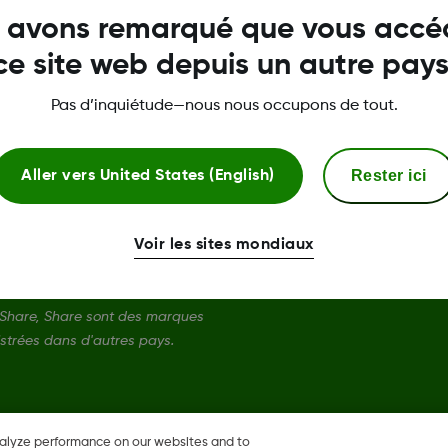
 avons remarqué que vous accé
Compatibilité
ce site web depuis un autre pays
Téléchargements et Guides
Pas d’inquiétude—nous nous occupons de tout.
Rester ici
Aller vers
United States (English)
Voir les sites mondiaux
Share, Share sont des marques
strées dans d'autres pays.
nalyze performance on our websites and to