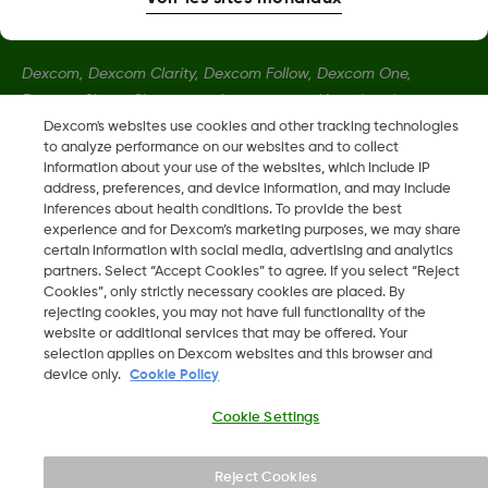
Dexcom, Dexcom Clarity, Dexcom Follow, Dexcom One,
Dexcom Share, Share sont des marques déposées de
Dexcom, Inc. aux États-Unis et peuvent être enregistrées dans
Dexcom's websites use cookies and other tracking technologies
to analyze performance on our websites and to collect
d'autres pays.
information about your use of the websites, which include IP
address, preferences, and device information, and may include
inferences about health conditions. To provide the best
LBL-1000444 Rev001
experience and for Dexcom’s marketing purposes, we may share
certain information with social media, advertising and analytics
partners. Select “Accept Cookies” to agree. If you select “Reject
©
2026 Dexcom, Inc. Tous droits réservés.
Cookies”, only strictly necessary cookies are placed. By
rejecting cookies, you may not have full functionality of the
website or additional services that may be offered. Your
selection applies on Dexcom websites and this browser and
device only.
Cookie Policy
Changer de région
LU
Cookie Settings
Reject Cookies