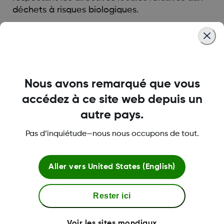
déchets à risques biologiques.
Was this article helpful?
Nous avons remarqué que vous
accédez à ce site web depuis un
LBL-1000444 Rev001
autre pays.
Pas d’inquiétude—nous nous occupons de tout.
Termes et politiques
Aller vers
United States (English)
Rester ici
Plus d'informations
Voir les sites mondiaux