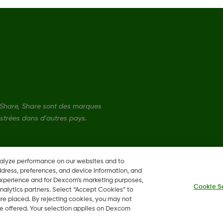
Share, Share sont des marques
strées dans d'autres pays.
nalyze performance on our websites and to
ddress, preferences, and device information, and
 experience and for Dexcom’s marketing purposes,
Cookie S
nalytics partners. Select “Accept Cookies” to
 are placed. By rejecting cookies, you may not
 be offered. Your selection applies on Dexcom