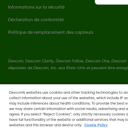
Informations sur la sécurité
Déclaration de conformité
Politique de remplacement des capteurs
Dexcom, Dexcom Clarity, Dexcom Follow, Dexcom One, Dexcom 
déposées de Dexcom, Inc. aux États-Unis et peuvent être enregi
Dexcom's websites use cookies and other tracking technologies to a
collect information about your use of the websites, which include IP a
may include inferences about health conditions. To provide the best
we may share certain information with social media, advertising and a
agree. If you select “Reject Cookies”, only strictly necessary cookies
Changer de région
LU
have full functionality of the website or additional services that may
websites and this browser and device only.
Cookie Policy