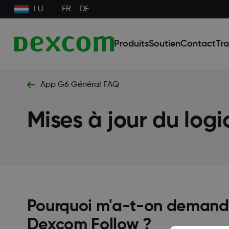
LU
FR
DE
Produits
Soutien
Contact
Tra
App G6 Général FAQ
Mises à jour du logi
Pourquoi m'a-t-on demandé
Dexcom Follow ?