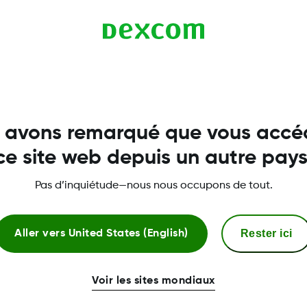
 à jour importantes de l'application qui améliorent l'e
ents.
 avons remarqué que vous accé
ce site web depuis un autre pays
Pas d’inquiétude—nous nous occupons de tout.
Plus d'informations
Rester ici
Aller vers
United States (English)
Compatibilité
Voir les sites mondiaux
Téléchargements et Guides