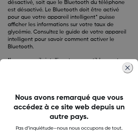
désactivé, soit que le Bluetooth du téléphone
est désactivé. Le Bluetooth doit être activé
pour que votre appareil intelligent* puisse
afficher les informations sur votre taux de
glycémie. Consultez le guide de votre appareil
intelligent pour savoir comment activer le
Bluetooth.
*Les appareils intelligents compatibles sont
vendus séparément. Pour consulter une liste
des appareils intelligents compatibles,
consultez le site
dexcom.com/g7-compatibility
Nous avons remarqué que vous
accédez à ce site web depuis un
Was this article helpful?
autre pays.
Pas d’inquiétude—nous nous occupons de tout.