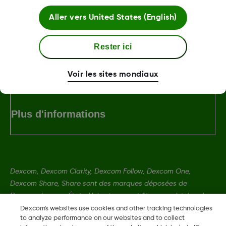
Aller vers
United States (English)
LBL-1000444 Rev001
Rester ici
Termes et politiques
Voir les sites mondiaux
Plus d'informations
Dexcom, Dexcom Clarity, Dexcom Follow, Dexcom One,
Dexcom Share, Share sont des marques déposées de
Dexcom, Inc. aux États-Unis et peuvent être enregistrées dans
d'autres pays.
Dexcom's websites use cookies and other tracking technologies
to analyze performance on our websites and to collect