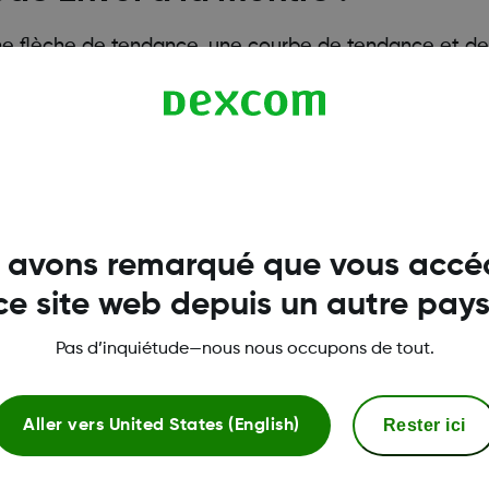
une flèche de tendance, une courbe de tendance et des
registrées par votre capteur au cours des 1, 3 ou 6 de
 avons remarqué que vous accé
ce site web depuis un autre pays
Pas d’inquiétude—nous nous occupons de tout.
Rester ici
Aller vers
United States (English)
Plus d'informations