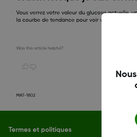
Vous verrez votre valeur du glucose actuelle, 
la courbe de tendance pour voir vos mesures en
Was this article helpful?
Nous
MAT-1802
Termes et politiques