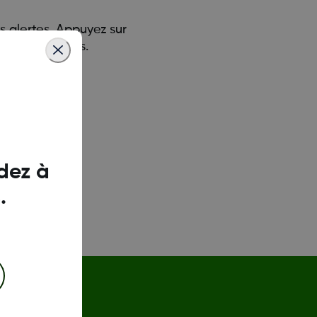
 alertes. Appuyez sur
rnières heures.
dez à
.