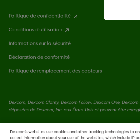
Politique de confidentialité
Conditions d'utilisation
Informations sur la sécurité
Déclaration de conformité
Politique de remplacement des capteurs
Dexcom, Dexcom Clarity, Dexcom Follow, Dexcom One, Dexcom 
déposées de Dexcom, Inc. aux États-Unis et peuvent être enregi
MAT-1802
Dexcom's websites use cookies and other tracking technologies to a
collect information about your use of the websites, which include IP a