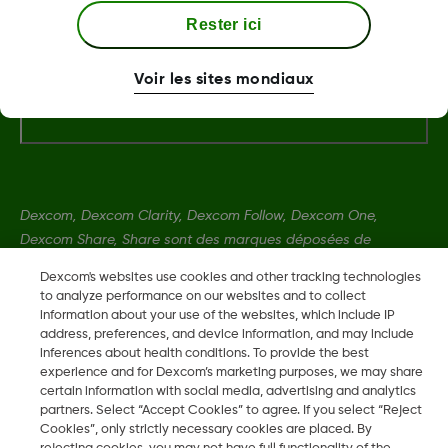
Termes et politiques
Rester ici
Voir les sites mondiaux
Plus d'informations
Dexcom, Dexcom Clarity, Dexcom Follow, Dexcom One,
Dexcom Share, Share sont des marques déposées de
Dexcom, Inc. aux États-Unis et peuvent être enregistrées dans
Dexcom's websites use cookies and other tracking technologies
d'autres pays.
to analyze performance on our websites and to collect
information about your use of the websites, which include IP
address, preferences, and device information, and may include
MAT-12120
inferences about health conditions. To provide the best
experience and for Dexcom’s marketing purposes, we may share
certain information with social media, advertising and analytics
partners. Select “Accept Cookies” to agree. If you select “Reject
©
2026 Dexcom, Inc. Tous droits réservés.
Cookies”, only strictly necessary cookies are placed. By