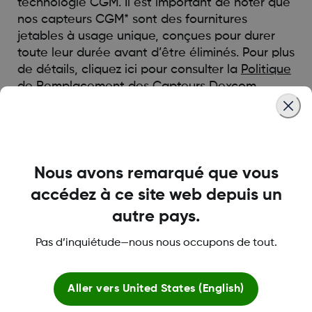
technologie CGM. Il est important de noter que
nos capteurs CGM* sont des fournitures
jetables à usage unique, conçues pour durer
toute leur durée avant d’être éliminés. Pour plus
de détails, cliquez ici pour consulter la
Politique
de Remplacement des Capteurs Dexcom
.
*La disponibilité des produits varie selon les pays
Was this article helpful?
Nous avons remarqué que vous
accédez à ce site web depuis un
autre pays.
Pas d’inquiétude—nous nous occupons de tout.
MAT-12120
Aller vers
United States (English)