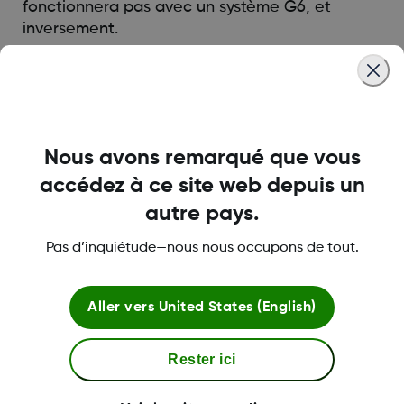
fonctionnera pas avec un système G6, et
inversement.
Was this article helpful?
Nous avons remarqué que vous
accédez à ce site web depuis un
LBL016698 Rev001
autre pays.
Pas d’inquiétude—nous nous occupons de tout.
Termes et politiques
Aller vers
United States (English)
Rester ici
Plus d'informations