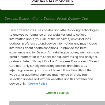
Voir les sites mondiaux
Dexcom, Dexcom Clarity, Dexcom Follow, Dexcom One,
Dexcom Share, Share sont des marques déposées de
Dexcom, Inc. aux États-Unis et peuvent être enregistrées dans
Dexcom's websites use cookies and other tracking technologies
to analyze performance on our websites and to collect
d'autres pays.
information about your use of the websites, which include IP
address, preferences, and device information, and may include
inferences about health conditions. To provide the best
LBL016698 Rev001
experience and for Dexcom’s marketing purposes, we may share
certain information with social media, advertising and analytics
partners. Select “Accept Cookies” to agree. If you select “Reject
©
2026 Dexcom, Inc. Tous droits réservés.
Cookies”, only strictly necessary cookies are placed. By
rejecting cookies, you may not have full functionality of the
website or additional services that may be offered. Your
selection applies on Dexcom websites and this browser and
device only.
Cookie Policy
Changer de région
LU
Cookie Settings