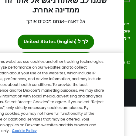
שמנו לב שאתה ניגש אל אתר זה
ממדינה אחרת.
אל דאגה—אנחנו מכסים אותך
Dexcom, Dexcom Clarity, Dexcom Follow, Dexcom O
Dexcom Share, Share הם סימנים מסחריים רשומים בארצות הברית
כן שגם במדינות אחרות. ‏‏
לך ל
United States (English)
הישאר כאן
Dexcom's websites use cookies and other tracking technologies
Dexcom, Inc‏ © כל הזכויות שמורות.
to analyze performance on our websites and to collect
information about your use of the websites, which include IP
צפה באתרי גלובליים
address, preferences, and device information, and may include
inferences about health conditions. To provide the best
שינוי אזור
experience and for Dexcom’s marketing purposes, we may share
IL
certain information with social media, advertising and analytics
partners. Select “Accept Cookies” to agree. If you select “Reject
Cookies”, only strictly necessary cookies are placed. By
rejecting cookies, you may not have full functionality of the
website or additional services that may be offered. Your
selection applies on Dexcom websites and this browser and
device only.
Cookie Policy