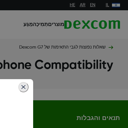
HE
AR
EN
IL
מוצרים
תְמִיכָה
מַגָע
שאלות נפוצות לגבי התאימות של Dexcom G7
hone Compatibility
תנאים והגבלות