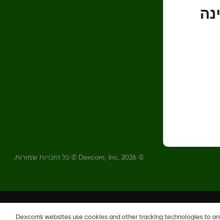
נה
©
2026 Dexcom, Inc.‎‏ © כל הזכויות שמורות.
Dexcom's websites use cookies and other tracking technologies to a