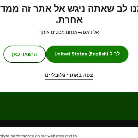
ו לב שאתה ניגש אל אתר זה ממדי
מרכז אמון
אחרת.
אל דאגה—אנחנו מכסים אותך
הישאר כאן
לך ל
United States (English)
Dexcom, Dexcom Clarity, Dexcom Follow, Dexcom One, Dexcom Share, Share הם סימנים מסחריים
צפה באתרי גלובליים
nalyze performance on our websites and to