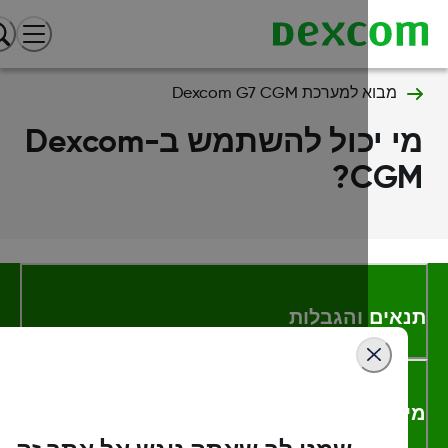
מבוא למערכת Dexcom G7 CGM
מי יכול להשתמש ב-Dexcom
CGM
אים והגבלות
דע נוסף