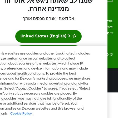
שמנו לב שאתה ניגש אל אתר זה
ממדינה אחרת.
אל דאגה—אנחנו מכסים אותך
Dexcom, Dexcom Clarity, Dexcom Follow, Dexcom O
Dexcom Share, Share הם סימנים מסחריים רשומים בארצות הברית
כן שגם במדינות אחרות. ‏‏
לך ל
United States (English)
הישאר כאן
Dexcom's websites use cookies and other tracking technologies
Dexcom, Inc‏ © כל הזכויות שמורות.
to analyze performance on our websites and to collect
information about your use of the websites, which include IP
צפה באתרי גלובליים
address, preferences, and device information, and may include
inferences about health conditions. To provide the best
שינוי אזור
experience and for Dexcom’s marketing purposes, we may share
IL
certain information with social media, advertising and analytics
partners. Select “Accept Cookies” to agree. If you select “Reject
Cookies”, only strictly necessary cookies are placed. By
rejecting cookies, you may not have full functionality of the
website or additional services that may be offered. Your
selection applies on Dexcom websites and this browser and
device only.
Cookie Policy