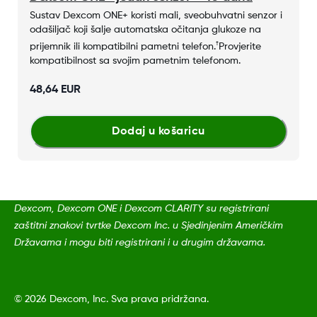
Sustav Dexcom ONE+ koristi mali, sveobuhvatni senzor i
odašiljač koji šalje automatska očitanja glukoze na
†
prijemnik ili kompatibilni pametni telefon.
Provjerite
kompatibilnost sa svojim pametnim telefonom.
48,64 EUR
Dodaj u košaricu
Dexcom, Dexcom ONE i Dexcom CLARITY su registrirani
zaštitni znakovi tvrtke Dexcom Inc. u Sjedinjenim Američkim
Državama i mogu biti registrirani i u drugim državama.
©
2026 Dexcom, Inc. Sva prava pridržana.