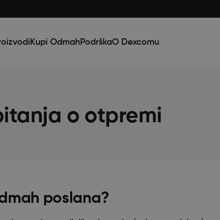
oizvodi
Kupi Odmah
Podrška
O Dexcomu
itanja o otpremi
 odmah poslana?