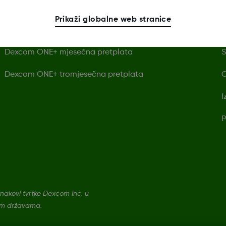
Dexcom ONE+ jedan senzor
P
Prikaži globalne web stranice
Dexcom ONE+prijemnik
U
Dexcom ONE+ mjesečna pretplata
S
Dexcom ONE+ tromjesečna pretplata
O
I
P
nakovi tvrtke Dexcom Inc. u
gim državama.