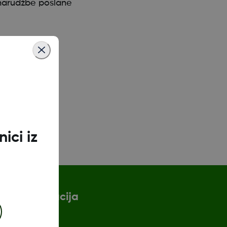
 narudžbe poslane
ici iz
Više informacija