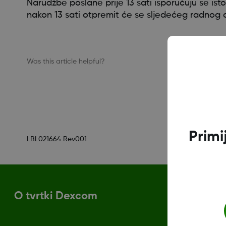
Narudžbe poslane prije 13 sati isporučuju se i
nakon 13 sati otpremit će se sljedećeg radnog 
Was this article helpful?
Primi
LBL021664 Rev001
O tvrtki Dexcom