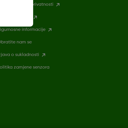
ravila o zaštiti privatnosti
vjeti korištenja
igurnosne informacije
bratite nam se
zjava o sukladnosti
olitika zamjene senzora