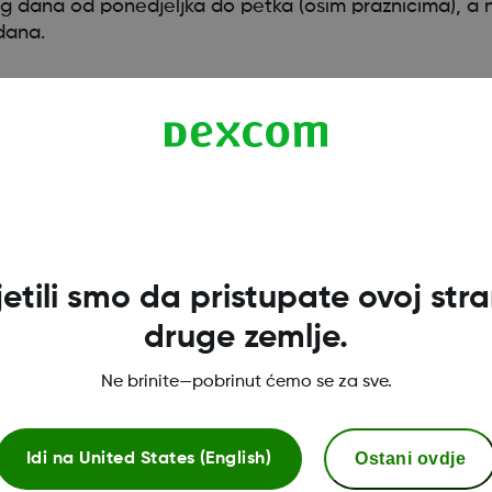
stog dana od ponedjeljka do petka (osim praznicima), a
dana.
jetili smo da pristupate ovoj stran
druge zemlje.
Ne brinite—pobrinut ćemo se za sve.
Dexcom ONE+ trgovina
Ostani ovdje
Idi na
United States (English)