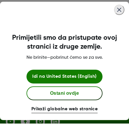
Was this article helpful?
Primijetili smo da pristupate ovoj
O tvrtki Dexcom
stranici iz druge zemlje.
Ne brinite—pobrinut ćemo se za sve.
Dexcom ONE+ trgovina
Idi na
United States (English)
Ostani ovdje
Više informacija
Prikaži globalne web stranice