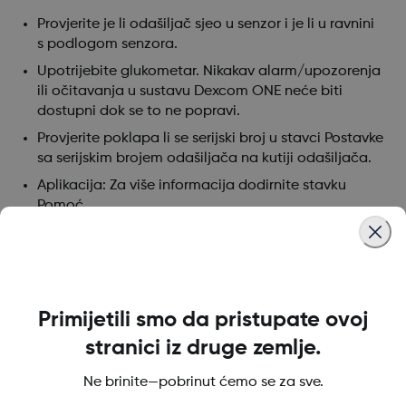
Provjerite je li odašiljač sjeo u senzor i je li u ravnini
s podlogom senzora.
Upotrijebite glukometar. Nikakav alarm/upozorenja
ili očitavanja u sustavu Dexcom ONE neće biti
dostupni dok se to ne popravi.
Provjerite poklapa li se serijski broj u stavci Postavke
sa serijskim brojem odašiljača na kutiji odašiljača.
Aplikacija: Za više informacija dodirnite stavku
Pomoć.
Was this article helpful?
Primijetili smo da pristupate ovoj
stranici iz druge zemlje.
Ne brinite—pobrinut ćemo se za sve.
LBL021329 Rev001