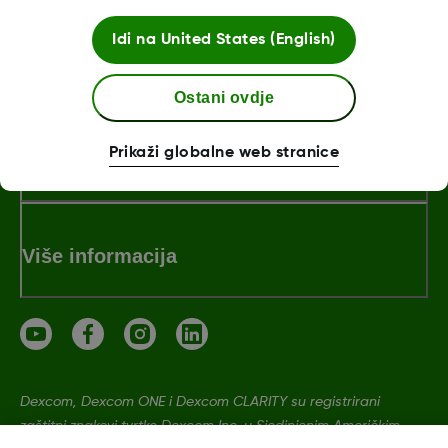
Idi na
United States (English)
O tvrtki Dexcom
Ostani ovdje
Prikaži globalne web stranice
Dexcom ONE+ trgovina
Više informacija
Dexcom, Dexcom ONE i Dexcom CLARITY su registrirani
zaštitni znakovi tvrtke Dexcom Inc. u Sjedinjenim Američkim